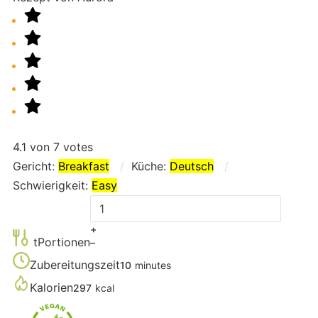
4.1
von
7
votes
Gericht:
Breakfast
Küche:
Deutsch
Schwierigkeit:
Easy
Adjust
servings
+
tPortionen
–
Zubereitungszeit
10
minutes
Kalorien
297
kcal