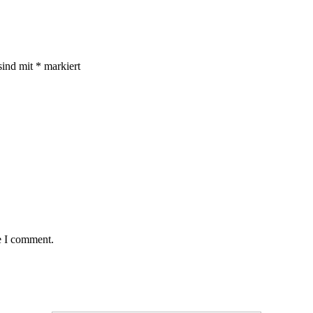
sind mit
*
markiert
e I comment.